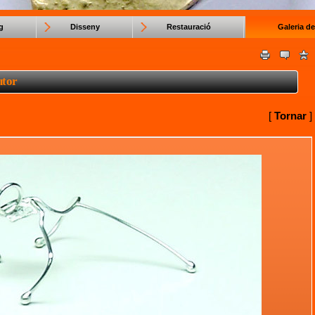
g
Disseny
Restauració
Galeria de
utor
[
Tornar
]