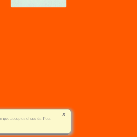
x
em que acceptes el seu ús. Pots
|
Restauració de joies
|
Galeria de fotos
|
Mapa web
|
|
JOYERIA D'AUTOR ANNA